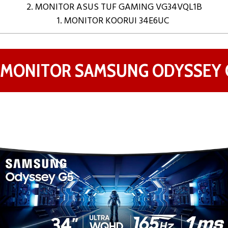
2. MONITOR ASUS TUF GAMING VG34VQL1B
1. MONITOR KOORUI 34E6UC
. MONITOR SAMSUNG ODYSSEY 