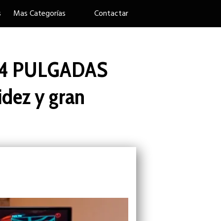
s
Mas Categorías
Contactar
34 PULGADAS
idez y gran