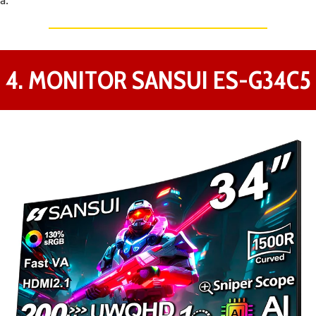
a.
4. MONITOR SANSUI ES-G34C5