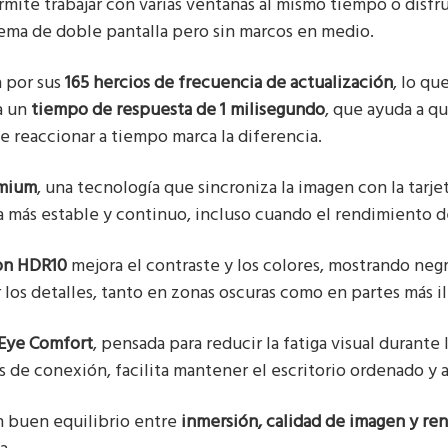
ermite trabajar con varias ventanas al mismo tiempo o disfr
stema de doble pantalla pero sin marcos en medio.
a por sus
165 hercios de frecuencia de actualización
, lo q
a un
tiempo de respuesta de 1 milisegundo
, que ayuda a qu
e reaccionar a tiempo marca la diferencia.
emium
, una tecnología que sincroniza la imagen con la tarjet
a más estable y continuo, incluso cuando el rendimiento d
on HDR10
mejora el contraste y los colores, mostrando ne
r los detalles, tanto en zonas oscuras como en partes más i
 Eye Comfort
, pensada para reducir la fatiga visual durante
 de conexión, facilita mantener el escritorio ordenado y 
n buen equilibrio entre
inmersión, calidad de imagen y re