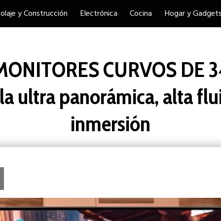
colaje y Construcción
Electrónica
Cocina
Hogar y Gadget
s MONITORES CURVOS DE 
la ultra panorámica, alta flu
inmersión