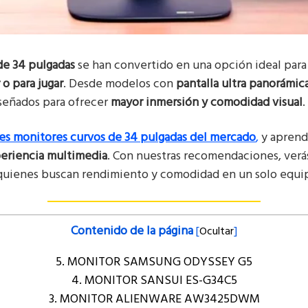
de 34 pulgadas
se han convertido en una opción ideal par
 o para jugar
. Desde modelos con
pantalla ultra panorámic
iseñados para ofrecer
mayor inmersión y comodidad visual
.
res monitores curvos de 34 pulgadas del mercado
,
y aprend
periencia multimedia
. Con nuestras recomendaciones, ver
 quienes buscan rendimiento y comodidad en un solo equi
Contenido de la página
[
Ocultar
]
5. MONITOR SAMSUNG ODYSSEY G5
4. MONITOR SANSUI ES-G34C5
3. MONITOR ALIENWARE AW3425DWM