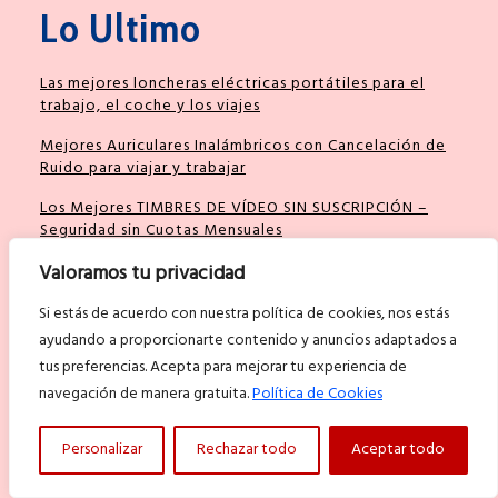
Lo Ultimo
Las mejores loncheras eléctricas portátiles para el
trabajo, el coche y los viajes
Mejores Auriculares Inalámbricos con Cancelación de
Ruido para viajar y trabajar
Los Mejores TIMBRES DE VÍDEO SIN SUSCRIPCIÓN –
Seguridad sin Cuotas Mensuales
Valoramos tu privacidad
Si estás de acuerdo con nuestra política de cookies, nos estás
Categorias
ayudando a proporcionarte contenido y anuncios adaptados a
tus preferencias. Acepta para mejorar tu experiencia de
navegación de manera gratuita.
Política de Cookies
Electrónica
Bricolaje y Construcción
Personalizar
Rechazar todo
Aceptar todo
Hogar y Gadgets