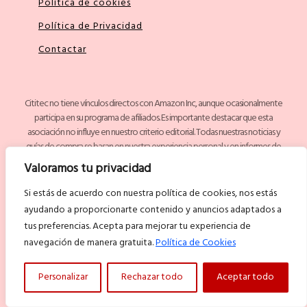
Política de cookies
Política de Privacidad
Contactar
Cititec no tiene vínculos directos con Amazon Inc, aunque ocasionalmente
participa en su programa de afiliados. Es importante destacar que esta
asociación no influye en nuestro criterio editorial. Todas nuestras noticias y
guías de compra se basan en nuestra experiencia personal y en informes de
numerosos clientes, priorizando siempre la calidad de los productos.
Valoramos tu privacidad
Si estás de acuerdo con nuestra política de cookies, nos estás
ayudando a proporcionarte contenido y anuncios adaptados a
tus preferencias. Acepta para mejorar tu experiencia de
navegación de manera gratuita.
Política de Cookies
Personalizar
Rechazar todo
Aceptar todo
Guía Tecnología de Reseñas y Comparativas